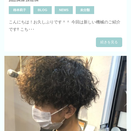
2022.04.08 19:02:04
柿本莉子
BLOG
NEWS
未分類
こんにちは！お久しぶりです＾＾ 今回は新しい機械のご紹介
です‼️ こち･･･
続きを見る