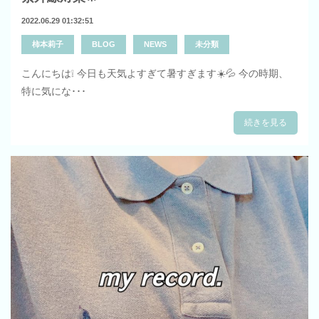
2022.06.29 01:32:51
柿本莉子
BLOG
NEWS
未分類
こんにちは❕ 今日も天気よすぎて暑すぎます☀️💦 今の時期、
特に気にな･･･
続きを見る