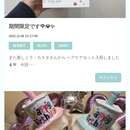
期間限定です🌹💎✨
2022.11.08 15:17:06
柿本莉子
BLOG
NEWS
また新しくラ・カスタさんから ヘアケアセット入荷しました
🧴🤎 . 今回･･･
続きを見る