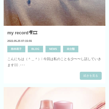
my record🎥🎞
2022.05.25 07:15:55
柿本莉子
BLOG
NEWS
未分類
こんにちは（＾＿＾）❕ 今回は私のことを少〜〜し話していき
ます☝🏼 .･･･
続きを見る