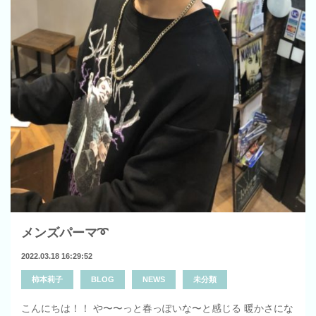
メンズパーマ➰
2022.03.18 16:29:52
柿本莉子
BLOG
NEWS
未分類
こんにちは！！ や〜〜っと春っぽいな〜と感じる 暖かさにな